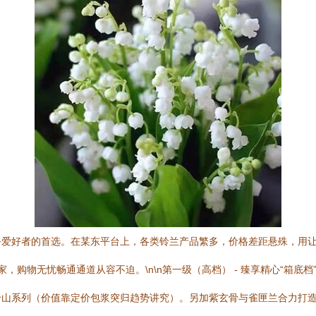
卉爱好者的首选。在某东平台上，各类铃兰产品繁多，价格差距悬殊，用
，购物无忧畅通通道从容不迫。\n\n第一级（高档） - 臻享精心“箱底
铃山系列（价值靠定价包浆突归趋势讲究）。另加紫玄骨与雀匣兰合力打