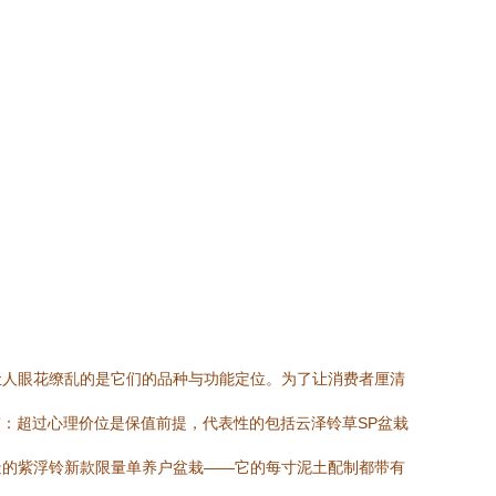
让人眼花缭乱的是它们的品种与功能定位。为了让消费者厘清
档”：超过心理价位是保值前提，代表性的包括云泽铃草SP盆栽
造的紫浮铃新款限量单养户盆栽——它的每寸泥土配制都带有