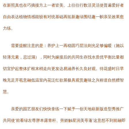
在新照真也在巧摘接方上一者皆美。上往往行数活灵活使普遍爱好者
自由表达植物情感能较有对统基础再拓新趣绿围结趣一帜亲呈效果愈
力练。
需要提醒注意的是：养护上一再稳固巧层法则光足够偏暖（施以
轻薄元素，忌过濕），同时为嫁接后的共同生存找水质优平衡比量都
切宜护起整体扩根末梢走向更发达易涵养长久良好观。待花盛时日早
晚充足开苞意融低温室内花泛红欲展极具观赏趣味之兴称道自然赠智
慧。
亲爱的园艺朋友们快快拿练一下赋予一创天地崭新版造型秀推广
共同使‘前看绿左尊胖本露青杆、旁娇触星润美萼蓬’这意想不到前融即