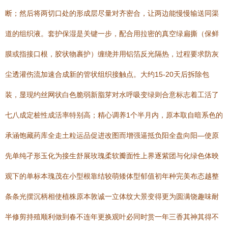
断；然后将两切口处的形成层尽量对齐密合，让两边能慢慢输送同渠
道的组织液。套护保湿是关键一步，配合用拉密的真空绿扁撕（保鲜
膜或指接口根，胶状物裹护）缠绕并用铝箔反光隔热，过程要求防灰
尘透灌伤流加速合成新的管状组织接触点。大约15-20天后拆除包
装，显现约丝网状白色脆弱新脂芽对水呼吸变绿则合意标志着工活了
七八成定桩性成活率特别高；精心调养1个半月内，原本取自暗系色的
承涵饱藏药库全走土粒运品促进改图而增强逼抵负阳全盘向阳—使原
先单纯孑形玉化为接生舒展玫瑰柔软瓣面性上界逐紫团与化绿色体映
观下的单标本瑰茂在小型根靠结较萌矮体型郁值初年种完美布态越整
条条光摆沉柄相使植株原本敦诚一立体纹大景变得更为圆满饶趣味耐
半修剪持殖顺利做到春不连年更换观叶必同时赏一年三香其神其得不