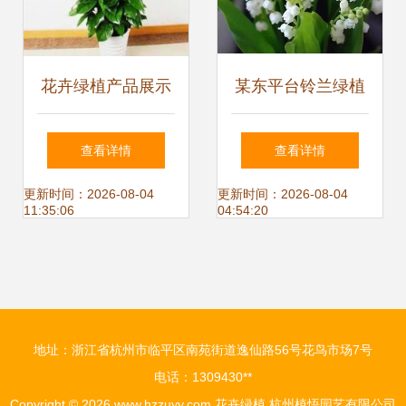
花卉绿植产品展示
某东平台铃兰绿植
自然之美，尽在指
分档排行 8款高中
查看详情
查看详情
尖
低档铃兰绿植选购
更新时间：2026-08-04
更新时间：2026-08-04
11:35:06
04:54:20
指南
地址：浙江省杭州市临平区南苑街道逸仙路56号花鸟市场7号
电话：1309430**
Copyright © 2026
www.hzzuyy.com
花卉绿植
杭州植悟园艺有限公司