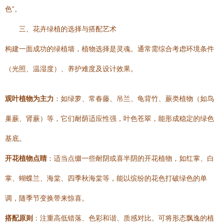
色”。
三、花卉绿植的选择与搭配艺术
构建一面成功的绿植墙，植物选择是灵魂。通常需综合考虑环境条件
（光照、温湿度）、养护难度及设计效果。
观叶植物为主力
：如绿萝、常春藤、吊兰、龟背竹、蕨类植物（如鸟
巢蕨、肾蕨）等，它们耐荫适应性强，叶色苍翠，能形成稳定的绿色
基底。
开花植物点睛
：适当点缀一些耐阴或喜半阴的开花植物，如红掌、白
掌、蝴蝶兰、海棠、四季秋海棠等，能以缤纷的花色打破绿色的单
调，随季节变换带来惊喜。
搭配原则
：注重高低错落、色彩和谐、质感对比。可将形态飘逸的植